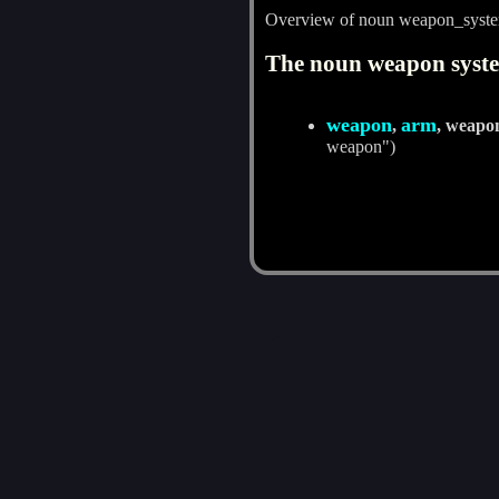
Overview of noun weapon_syst
The noun weapon syste
weapon
arm
,
, weapo
weapon")