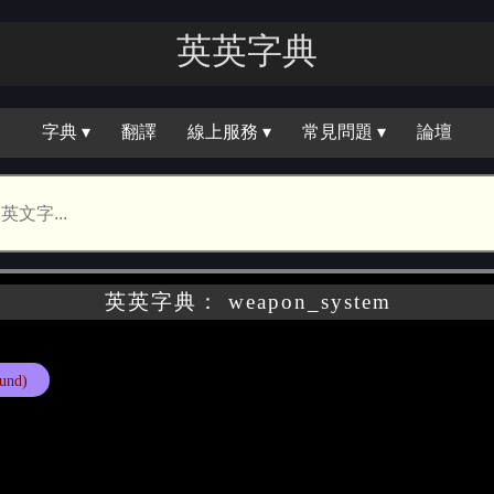
英英字典
字典 ▾
翻譯
線上服務 ▾
常見問題 ▾
論壇
英英字典： weapon_system
und)