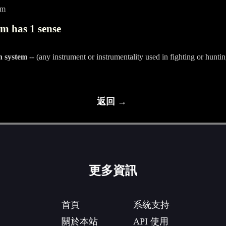
em
m has 1 sense
n system
-- (any instrument or instrumentality used in fighting or huntin
返回 →
更多資訊
首頁
系統支持
關於本站
API 使用