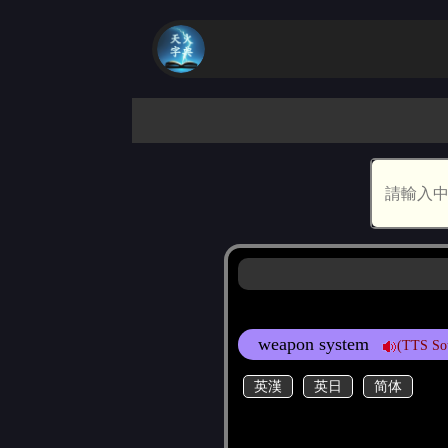
weapon system
(TTS So
英漢
英日
简体