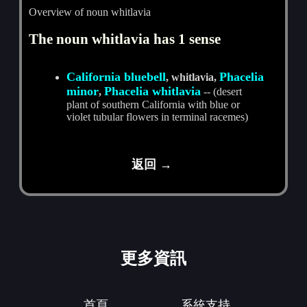
Overview of noun whitlavia
The noun whitlavia has 1 sense
California bluebell
Phacelia
, whitlavia,
minor
Phacelia whitlavia
,
-- (desert
plant of southern California with blue or
violet tubular flowers in terminal racemes)
返回 →
更多資訊
首頁
系統支持