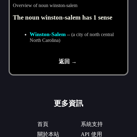
Overview of noun winston-salem
The noun winston-salem has 1 sense
Winston-Salem
-- (a city of north central
North Carolina)
返回 →
更多資訊
首頁
系統支持
關於本站
API 使用