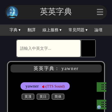
英英字典
☰
字典 ▾
翻譯
線上服務 ▾
常見問題 ▾
論壇
🕵
英英字典： yawner
yawner
(TTS Sound)
英漢
英日
简体