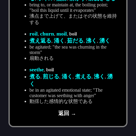
bring to, or maintain at, the boiling point;
"boil this liquid until it evaporates"
沸点まで上げて、またはその状態を維持
する
roil
churn
moil
,
,
,
boil
煮え返る
涌く
茹だる
沸く
湧く
,
,
,
,
be agitated; "the sea was churning in the
storm"
扇動される
seethe
,
boil
煮る
煎じる
涌く
煮える
沸く
湧
,
,
,
,
,
く
be in an agitated emotional state; "The
customer was seething with anger"
動揺した感情的な状態である
返回 →