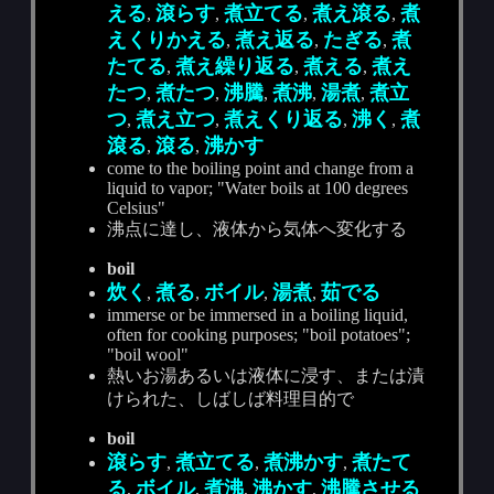
える
滾らす
煮立てる
煮え滾る
煮
,
,
,
,
えくりかえる
煮え返る
たぎる
煮
,
,
,
たてる
煮え繰り返る
煮える
煮え
,
,
,
たつ
煮たつ
沸騰
煮沸
湯煮
煮立
,
,
,
,
,
つ
煮え立つ
煮えくり返る
沸く
煮
,
,
,
,
滾る
滾る
沸かす
,
,
come to the boiling point and change from a
liquid to vapor; "Water boils at 100 degrees
Celsius"
沸点に達し、液体から気体へ変化する
boil
炊く
煮る
ボイル
湯煮
茹でる
,
,
,
,
immerse or be immersed in a boiling liquid,
often for cooking purposes; "boil potatoes";
"boil wool"
熱いお湯あるいは液体に浸す、または漬
けられた、しばしば料理目的で
boil
滾らす
煮立てる
煮沸かす
煮たて
,
,
,
る
ボイル
煮沸
沸かす
沸騰させる
,
,
,
,