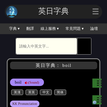
英日字典
☰
字典 ▾
翻譯
線上服務 ▾
常見問題 ▾
論壇
🕵
英日字典： boil
boil
(Sound)
英漢
英英
中文
简体
KK Pronunciation