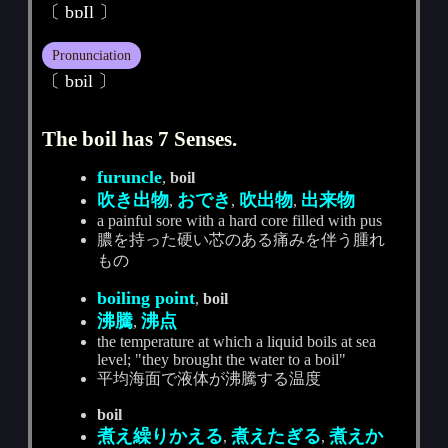
〔 bɒIl 〕
Pronunciation
〔 bɒil 〕
The boil has 7 Senses.
furuncle
,
boil
吹き出物
おでき
吹出物
出来物
,
,
,
a painful sore with a hard core filled with pus
膿を持った硬い芯のある痛みを伴う腫れ
もの
boiling point
,
boil
沸騰
沸点
,
the temperature at which a liquid boils at sea
level; "they brought the water to a boil"
平均海面で液体が沸騰する温度
boil
煮え繰りかえる
煮えたぎる
煮えか
,
,