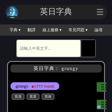
英日字典
☰
字典 ▾
翻譯
線上服務 ▾
常見問題 ▾
論壇
🕵
英日字典： grungy
grungy
(TTS Sound)
英漢
英英
简体