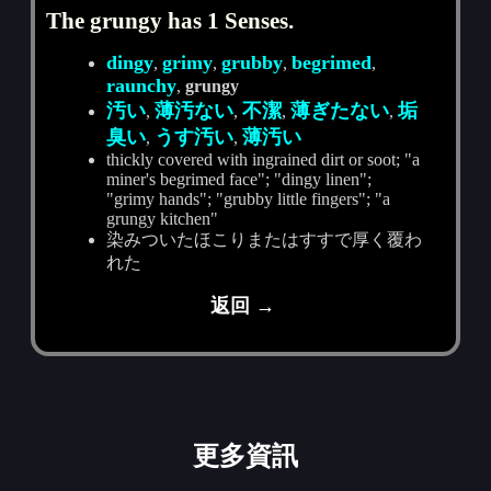
The grungy has 1 Senses.
dingy
grimy
grubby
begrimed
,
,
,
,
raunchy
,
grungy
汚い
薄汚ない
不潔
薄ぎたない
垢
,
,
,
,
臭い
うす汚い
薄汚い
,
,
thickly covered with ingrained dirt or soot; "a
miner's begrimed face"; "dingy linen";
"grimy hands"; "grubby little fingers"; "a
grungy kitchen"
染みついたほこりまたはすすで厚く覆わ
れた
返回 →
更多資訊