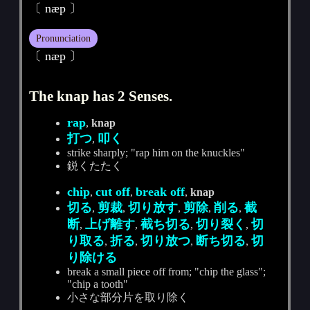
〔 næp 〕
Pronunciation
〔 næp 〕
The knap has 2 Senses.
rap
,
knap
打つ
叩く
,
strike sharply; "rap him on the knuckles"
鋭くたたく
chip
cut off
break off
,
,
,
knap
切る
剪裁
切り放す
剪除
削る
截
,
,
,
,
,
断
上げ離す
截ち切る
切り裂く
切
,
,
,
,
り取る
折る
切り放つ
断ち切る
切
,
,
,
,
り除ける
break a small piece off from; "chip the glass";
"chip a tooth"
小さな部分片を取り除く