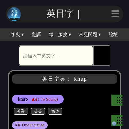
英日字｜
☰
字典 ▾
翻譯
線上服務 ▾
常見問題 ▾
論壇
🕵
英日字典： knap
knap
(TTS Sound)
英漢
英英
简体
KK Pronunciation