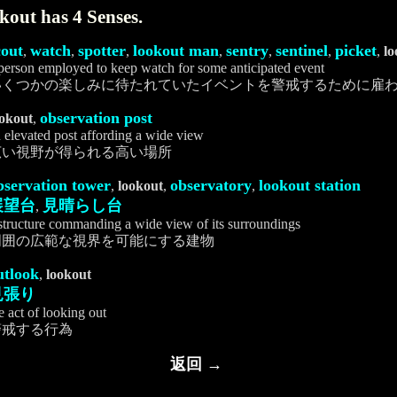
kout has 4 Senses.
cout
watch
spotter
lookout man
sentry
sentinel
picket
,
,
,
,
,
,
,
lo
person employed to keep watch for some anticipated event
いくつかの楽しみに待たれていたイベントを警戒するために雇
observation post
ookout
,
 elevated post affording a wide view
広い視野が得られる高い場所
bservation tower
observatory
lookout station
,
lookout
,
,
展望台
見晴らし台
,
structure commanding a wide view of its surroundings
周囲の広範な視界を可能にする建物
utlook
,
lookout
見張り
e act of looking out
警戒する行為
返回 →