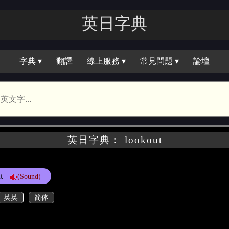
英日字典
字典 ▾
翻譯
線上服務 ▾
常見問題 ▾
論壇
英日字典： lookout
t
(Sound)
英英
简体