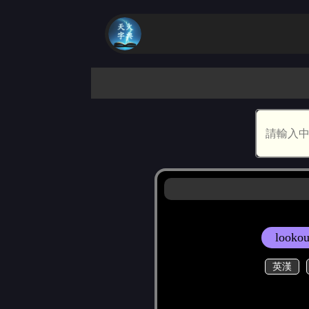
lookou
英漢