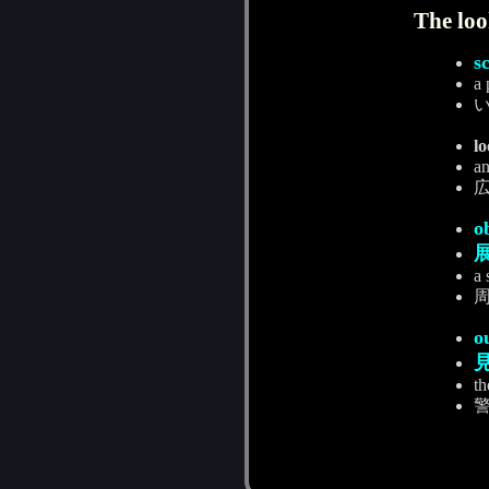
The loo
s
a 
l
an
o
a 
o
th