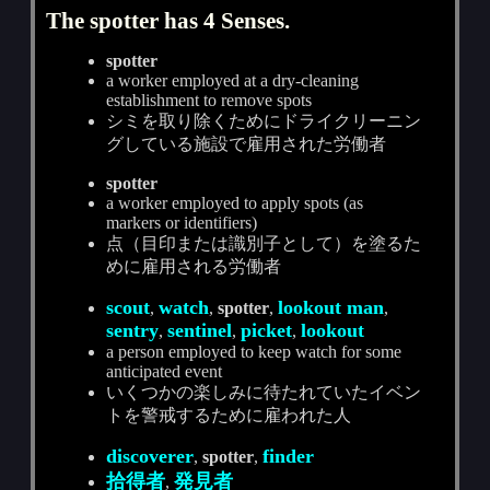
The spotter has 4 Senses.
spotter
a worker employed at a dry-cleaning
establishment to remove spots
シミを取り除くためにドライクリーニン
グしている施設で雇用された労働者
spotter
a worker employed to apply spots (as
markers or identifiers)
点（目印または識別子として）を塗るた
めに雇用される労働者
scout
watch
lookout man
,
,
spotter
,
,
sentry
sentinel
picket
lookout
,
,
,
a person employed to keep watch for some
anticipated event
いくつかの楽しみに待たれていたイベン
トを警戒するために雇われた人
discoverer
finder
,
spotter
,
拾得者
発見者
,