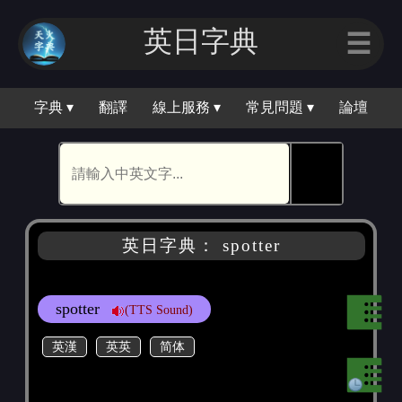
英日字典
☰
字典 ▾
翻譯
線上服務 ▾
常見問題 ▾
論壇
🕵
英日字典： spotter
spotter
(TTS Sound)
英漢
英英
简体