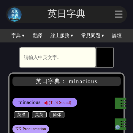
英日字典
☰
字典 ▾
翻譯
線上服務 ▾
常見問題 ▾
論壇
🕵
英日字典： minacious
minacious
(TTS Sound)
英漢
英英
简体
KK Pronunciation