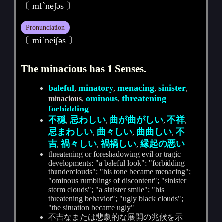
〔 mIˋneʃәs 〕
Pronunciation
〔 miˊneiʃәs 〕
The minacious has 1 Senses.
baleful
minatory
menacing
sinister
,
,
,
,
ominous
threatening
minacious
,
,
,
forbidding
不穏
忌わしい
曲が曲がしい
不祥
,
,
,
,
忌まわしい
曲々しい
曲曲しい
不
,
,
,
吉
禍々しい
禍禍しい
縁起の悪い
,
,
,
threatening or foreshadowing evil or tragic
developments; "a baleful look"; "forbidding
thunderclouds"; "his tone became menacing";
"ominous rumblings of discontent"; "sinister
storm clouds"; "a sinister smile"; "his
threatening behavior"; "ugly black clouds";
"the situation became ugly"
不吉なまたは悲劇的な展開の兆候を示