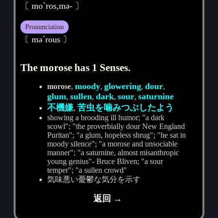
〔 moˋros,mә- 〕
Pronunciation
〔 mәˊrous 〕
The morose has 1 Senses.
moody
glowering
dour
morose
,
,
,
,
glum
sullen
dark
sour
saturnine
,
,
,
,
不機嫌
苦虫を噛みつぶしたよう
,
showing a brooding ill humor; "a dark
scowl"; "the proverbially dour New England
Puritan"; "a glum, hopeless shrug"; "he sat in
moody silence"; "a morose and unsociable
manner"; "a saturnine, almost misanthropic
young genius"- Bruce Bliven; "a sour
temper"; "a sullen crowd"
気味悪い憂鬱な気分を示す
返回 →