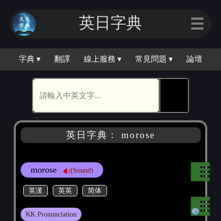
英日字典
☰
字典 ▾
翻譯
線上服務 ▾
常見問題 ▾
論壇
🕵
英日字典： morose
morose
(Sound)
英漢
英英
简体
KK Pronunciation