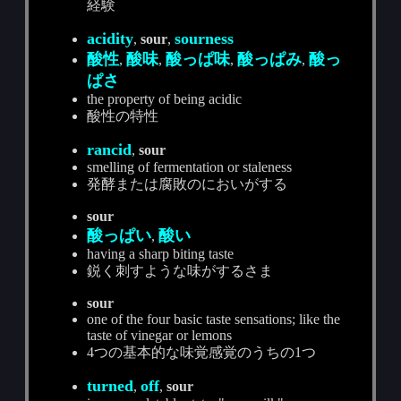
経験
acidity
sourness
,
sour
,
酸性
酸味
酸っぱ味
酸っぱみ
酸っ
,
,
,
,
ぱさ
the property of being acidic
酸性の特性
rancid
,
sour
smelling of fermentation or staleness
発酵または腐敗のにおいがする
sour
酸っぱい
酸い
,
having a sharp biting taste
鋭く刺すような味がするさま
sour
one of the four basic taste sensations; like the
taste of vinegar or lemons
4つの基本的な味覚感覚のうちの1つ
turned
off
,
,
sour