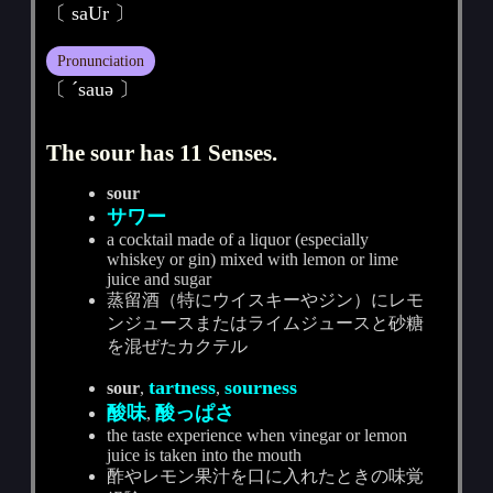
〔 saUr 〕
Pronunciation
〔 ˊsauә 〕
The sour has 11 Senses.
sour
サワー
a cocktail made of a liquor (especially
whiskey or gin) mixed with lemon or lime
juice and sugar
蒸留酒（特にウイスキーやジン）にレモ
ンジュースまたはライムジュースと砂糖
を混ぜたカクテル
tartness
sourness
sour
,
,
酸味
酸っぱさ
,
the taste experience when vinegar or lemon
juice is taken into the mouth
酢やレモン果汁を口に入れたときの味覚