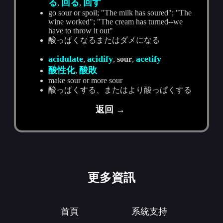
る
回る
回す
,
,
go sour or spoil; "The milk has soured"; "The
wine worked"; "The cream has turned--we
have to throw it out"
酸っぱくなるまたはダメになる
acidulate
acidify
acetify
,
,
sour
,
酸性化
酸敗
,
make sour or more sour
酸っぱくする、またはより酸っぱくする
返回 →
更多資訊
首頁
系統支持