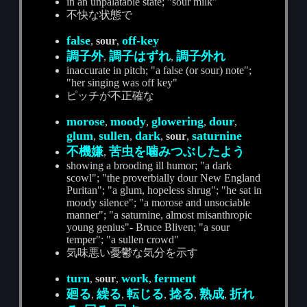
in an unpalatable state; "sour milk"
不快な状態で
false
off-key
,
sour
,
調子外
調子はずれ
調子外れ
,
,
inaccurate in pitch; "a false (or sour) note";
"her singing was off key"
ピッチが不正確な
morose
moody
glowering
dour
,
,
,
,
glum
sullen
dark
saturnine
,
,
,
sour
,
不機嫌
苦虫を噛みつぶしたよう
,
showing a brooding ill humor; "a dark
scowl"; "the proverbially dour New England
Puritan"; "a glum, hopeless shrug"; "he sat in
moody silence"; "a morose and unsociable
manner"; "a saturnine, almost misanthropic
young genius"- Bruce Bliven; "a sour
temper"; "a sullen crowd"
気味悪い憂鬱な気分を示す
turn
work
ferment
,
sour
,
,
廻る
繰る
転じる
捻る
熟成
折れ
,
,
,
,
,