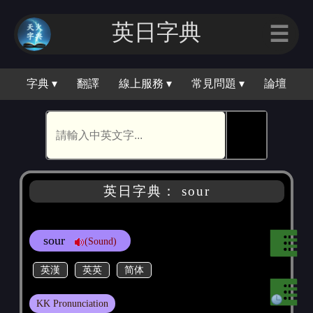
英日字｜
☰
字典 ▾
翻譯
線上服務 ▾
常見問題 ▾
論壇
🕵
英日字典： sour
sour
(Sound)
英漢
英英
简体
KK Pronunciation