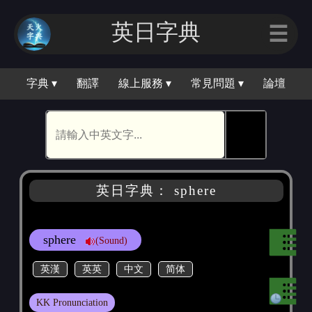
英日字典
☰
字典 ▾
翻譯
線上服務 ▾
常見問題 ▾
論壇
🕵
英日字典： sphere
sphere
(Sound)
英漢
英英
中文
简体
KK Pronunciation