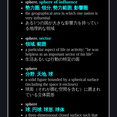
sphere of influence
sphere
,
勢力圏
領分
勢力範囲
影響圏
,
,
,
the geographical area in which one nation is
very influential
ある1つの国が大きな影響力を持ってい
る地理的な領域
sector
sphere
,
領域
範囲
,
a particular aspect of life or activity; "he was
helpless in an important sector of his life"
生活あるいは行動の特定の面
sphere
分野
天地
球
,
,
a solid figure bounded by a spherical surface
(including the space it encloses)
球面（それが囲む空間を含む）に囲まれ
ている立体図形
sphere
球
円球
球形
球体
,
,
,
a three-dimensional closed surface such that