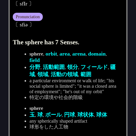
〔 sfIr 〕
Pronunciation
〔 sfiә 〕
The sphere has 7 Senses.
orbit
area
arena
domain
sphere
,
,
,
,
,
field
分野
活動範囲
領分
フィールド
疆
,
,
,
,
域
領域
活動の領域
範囲
,
,
,
a particular environment or walk of life; "his
social sphere is limited"; "it was a closed area
of employment"; "he's out of my orbit"
特定の環境や社会的階級
sphere
玉
球
ボール
円球
球状体
球体
,
,
,
,
,
any spherically shaped artifact
球形をした人工物