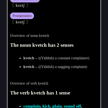
〔 kvєtʃ 〕
Pronunciation
〔 kvetʃ 〕
Overview of noun kvetch
The noun kvetch has 2 senses
kvetch
-- ((Yiddish) a constant complainer)
kvetch
-- ((Yiddish) a nagging complaint)
Overview of verb kvetch
The verb kvetch has 1 sense
complain
kick
plain
sound off
,
,
,
,