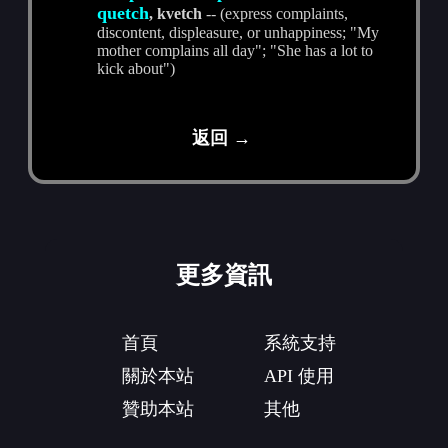
quetch
, kvetch
-- (express complaints,
discontent, displeasure, or unhappiness; "My
mother complains all day"; "She has a lot to
kick about")
返回 →
更多資訊
首頁
系統支持
關於本站
API 使用
贊助本站
其他