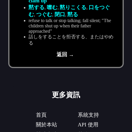
clam up
黙する
噤む
黙りこくる
口をつぐ
,
,
,
む
つぐむ
閉口
黙る
,
,
,
refuse to talk or stop talking; fall silent; "The
children shut up when their father
approached"
話しをすることを拒否する、またはやめ
る
返回 →
更多資訊
首頁
系統支持
關於本站
API 使用