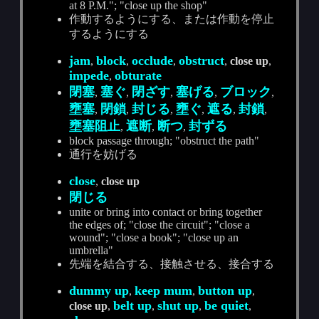
at 8 P.M."; "close up the shop"
作動するようにする、または作動を停止
するようにする
jam
block
occlude
obstruct
,
,
,
,
close up
,
impede
obturate
,
閉塞
塞ぐ
閉ざす
塞げる
ブロック
,
,
,
,
,
壅塞
閉鎖
封じる
壅ぐ
遮る
封鎖
,
,
,
,
,
,
壅塞阻止
遮断
断つ
封ずる
,
,
,
block passage through; "obstruct the path"
通行を妨げる
close
,
close up
閉じる
unite or bring into contact or bring together
the edges of; "close the circuit"; "close a
wound"; "close a book"; "close up an
umbrella"
先端を結合する、接触させる、接合する
dummy up
keep mum
button up
,
,
,
belt up
shut up
be quiet
close up
,
,
,
,