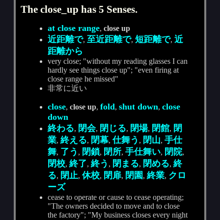
The close_up has 5 Senses.
at close range
,
close up
近距離で
至近距離で
短距離で
近
,
,
,
距離から
very close; "without my reading glasses I can
hardly see things close up"; "even firing at
close range he missed"
非常に近い
close
fold
shut down
close
,
close up
,
,
,
down
終わる
閉会
閉じる
閉場
閉館
閉
,
,
,
,
,
業
終える
閉幕
仕舞う
閉山
手仕
,
,
,
,
,
舞
了う
閉鎖
閉所
手仕舞い
閉院
,
,
,
,
,
,
閉校
終了
終う
閉まる
閉める
終
,
,
,
,
,
る
閉止
休校
閉扉
閉園
終業
クロ
,
,
,
,
,
,
ーズ
cease to operate or cause to cease operating;
"The owners decided to move and to close
the factory"; "My business closes every night