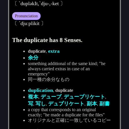
〔 ˋduplәkIt,ˋdju-,-ket 〕
Pronunciation
〔 ˊdjuːplikit 〕
The duplicate has 8 Senses.
extra
duplicate
,
余分
something additional of the same kind; "he
always carried extras in case of an
emergency"
同一種の余分なもの
duplication
,
duplicate
複本
デュープ
デュープリケート
,
,
,
写
写し
デュプリケート
副本
副書
,
,
,
,
a copy that corresponds to an original
exactly; "he made a duplicate for the files"
オリジナルと正確に一致しているコピー