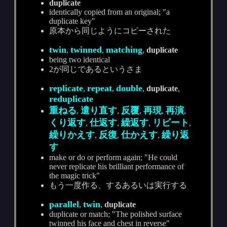
duplicate
identically copied from an original; "a
duplicate key"
原本から同じようにコピーされた
twin
twinned
matching
,
,
,
duplicate
being two identical
2が同じであるというさま
replicate
repeat
double
,
,
,
duplicate
,
reduplicate
重ねる
遣り直す
反覆
再現
再演
,
,
,
,
,
くり返す
仕返す
繰返す
リピート
,
,
,
,
繰りかえす
反復
仕かえす
繰り返
,
,
,
す
make or do or perform again; "He could
never replicate his brilliant performance of
the magic trick"
もう一度作る、するあるいは実行する
parallel
twin
,
,
duplicate
duplicate or match; "The polished surface
twinned his face and chest in reverse"