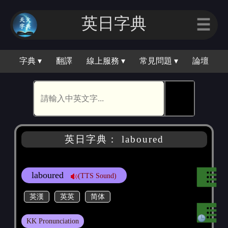
英日字典
☰
字典 ▾
翻譯
線上服務 ▾
常見問題 ▾
論壇
🕵
英日字典： laboured
laboured
(TTS Sound)
英漢
英英
简体
KK Pronunciation