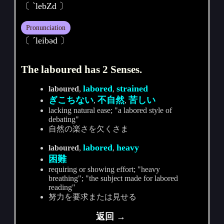
〔 ˋlebZd 〕
Pronunciation
〔 ˊleibәd 〕
The laboured has 2 Senses.
labored
strained
laboured
,
,
ぎこちない
不自然
苦しい
,
,
lacking natural ease; "a labored style of
debating"
自然の楽さを欠くさま
labored
heavy
laboured
,
,
困難
requiring or showing effort; "heavy
breathing"; "the subject made for labored
reading"
努力を要求または見せる
返回 →