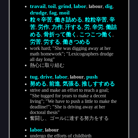
travail
toil
grind
labor
dig
,
,
,
,
labour
,
,
drudge
fag
moil
,
,
粒々辛苦
働き詰める
粒粒辛苦
辛
,
,
,
苦
労作
力作
汗する
労
辛労
働詰
,
,
,
,
,
,
める
骨折って働く
こつこつ働く
,
,
,
労苦
労する
働きつめる
,
,
work hard; "She was digging away at her
math homework"; "Lexicographers drudge
all day long"
熱心に取り組む
tug
drive
labor
push
,
,
,
labour
,
努める
前進
気張る
推しすすめる
,
,
,
strive and make an effort to reach a goal;
"She tugged for years to make a decent
living"; "We have to push a little to make the
deadline!"; "She is driving away at her
doctoral thesis"
奮闘し、ゴールに達する努力をする
labor
,
labour
undergo the efforts of childbirth