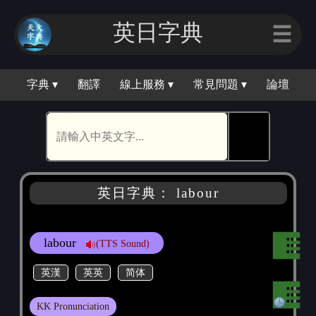
英日字｜
☰
字典 ▾
翻譯
線上服務 ▾
常見問題 ▾
論壇
🕵
英日字典： labour
labour
(TTS Sound)
英漢
英英
简体
KK Pronunciation