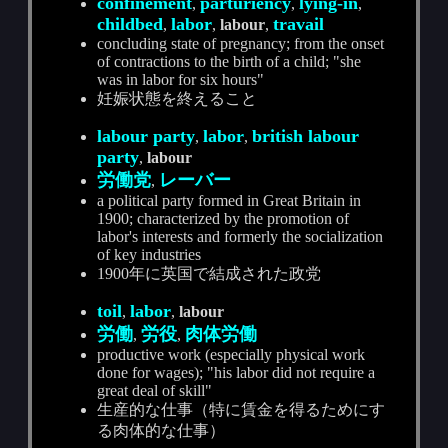
confinement
parturiency
lying-in
,
,
,
childbed
labor
travail
,
,
labour
,
concluding state of pregnancy; from the onset
of contractions to the birth of a child; "she
was in labor for six hours"
妊娠状態を終えること
labour party
labor
british labour
,
,
party
,
labour
労働党
レーバー
,
a political party formed in Great Britain in
1900; characterized by the promotion of
labor's interests and formerly the socialization
of key industries
1900年に英国で結成された政党
toil
labor
,
,
labour
労働
労役
肉体労働
,
,
productive work (especially physical work
done for wages); "his labor did not require a
great deal of skill"
生産的な仕事（特に賃金を得るためにす
る肉体的な仕事）