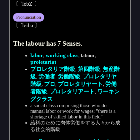
〔 ˋlebZ 〕
Pronunciation
〔 ˊleibә 〕
The labour has 7 Senses.
labor
working class
,
,
labour
,
proletariat
プロレタリア階級
第四階級
無産階
,
,
級
労働者
労働階級
プロレタリヤ
,
,
,
階級
プロ
プロレタリヤート
労働
,
,
,
者階級
プロレタリアート
ワーキン
,
,
グクラス
a social class comprising those who do
manual labor or work for wages; "there is a
shortage of skilled labor in this field"
給料のために肉体労働をする人々から成
る社会的階級